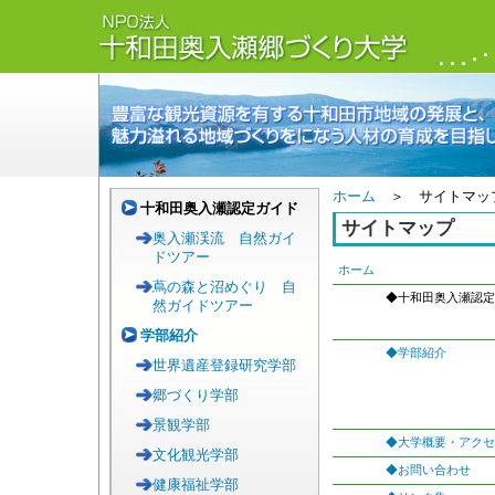
ホーム
＞ サイトマッ
十和田奥入瀬認定ガイド
サイトマップ
奥入瀬渓流 自然ガイ
ドツアー
ホーム
蔦の森と沼めぐり 自
◆十和田奥入瀬認定
然ガイドツアー
学部紹介
◆
学部紹介
世界遺産登録研究学部
郷づくり学部
景観学部
◆
大学概要・アクセ
文化観光学部
◆
お問い合わせ
健康福祉学部